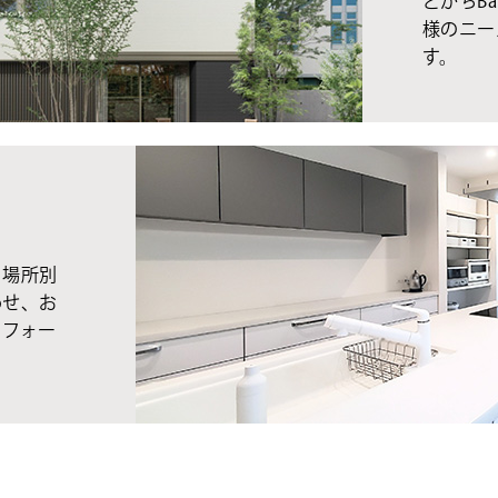
とかちBa
様のニー
す。
、場所別
わせ、お
リフォー