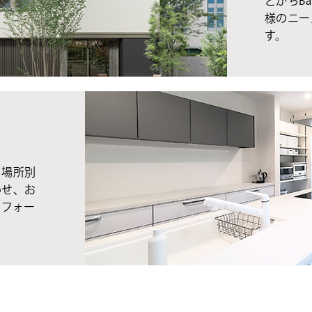
とかちBa
様のニー
す。
、場所別
わせ、お
リフォー