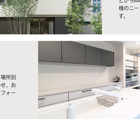
とかちBa
様のニー
す。
、場所別
わせ、お
リフォー