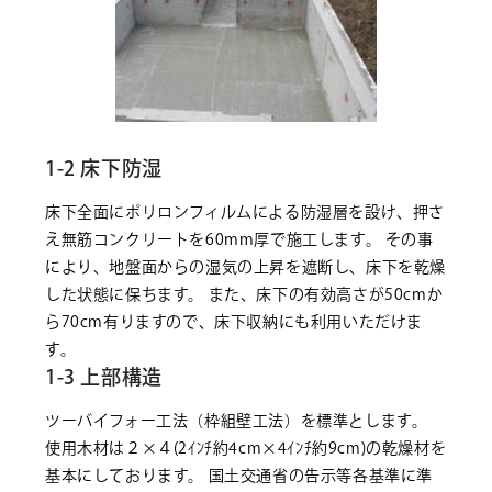
1-2 床下防湿
床下全面にポリロンフィルムによる防湿層を設け、押さ
え無筋コンクリートを60mm厚で施工します。 その事
により、地盤面からの湿気の上昇を遮断し、床下を乾燥
した状態に保ちます。 また、床下の有効高さが50cmか
ら70cm有りますので、床下収納にも利用いただけま
す。
1-3 上部構造
ツーバイフォー工法（枠組壁工法）を標準とします。
使用木材は２×４(2ｲﾝﾁ約4cm×4ｲﾝﾁ約9cm)の乾燥材を
基本にしております。 国土交通省の告示等各基準に準