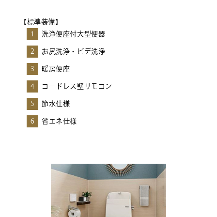
【標準装備】
1
洗浄便座付大型便器
2
お尻洗浄・ビデ洗浄
3
暖房便座
4
コードレス壁リモコン
5
節水仕様
6
省エネ仕様