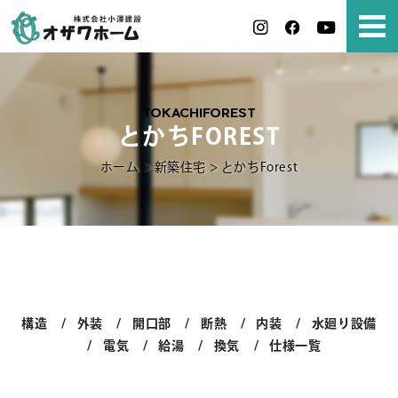
TOKACHIFOREST
とかちFOREST
ホーム
>
新築住宅
>
とかちForest
構造
外装
開口部
断熱
内装
水廻り設備
電気
給湯
換気
仕様一覧