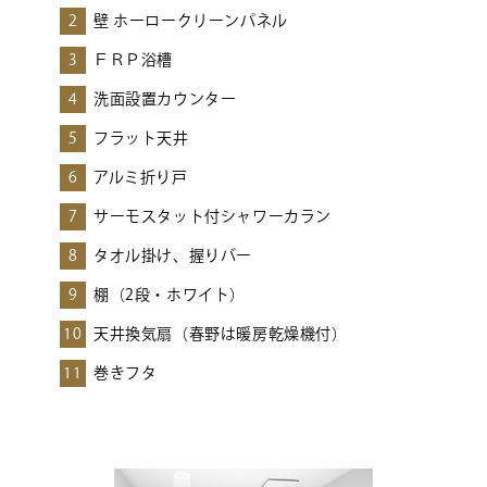
2
壁 ホーロークリーンパネル
3
ＦＲＰ浴槽
4
洗面設置カウンター
5
フラット天井
6
アルミ折り戸
7
サーモスタット付シャワーカラン
8
タオル掛け、握りバー
9
棚（2段・ホワイト）
10
天井換気扇（春野は暖房乾燥機付）
11
巻きフタ