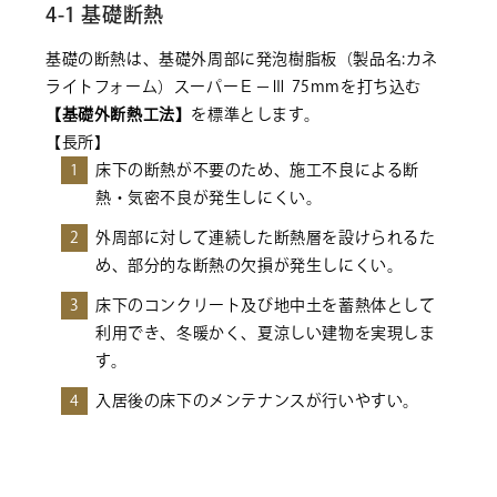
4-1 基礎断熱
基礎の断熱は、基礎外周部に発泡樹脂板（製品名:カネ
ライトフォーム）スーパーＥ－Ⅲ 75mmを打ち込む
【基礎外断熱工法】
を標準とします。
【⾧所】
1
床下の断熱が不要のため、施工不良による断
熱・気密不良が発生しにくい。
2
外周部に対して連続した断熱層を設けられるた
め、部分的な断熱の欠損が発生しにくい。
3
床下のコンクリート及び地中土を蓄熱体として
利用でき、冬暖かく、夏涼しい建物を実現しま
す。
4
入居後の床下のメンテナンスが行いやすい。