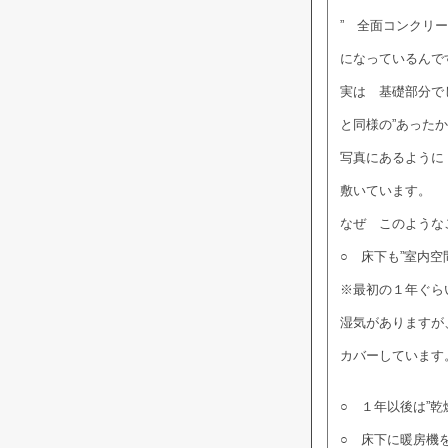
” 全面コンクリー
になっているんですよ
実は 基礎部分で
と同様の”あった
写真にあるように
敷いています。
なぜ このような
○ 床下も”室内空
※最初の１年ぐら
湿気がありますが、
カバーしています
○ １年以後は”
○ 床下に暖房機