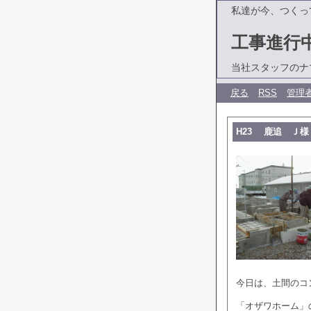
私達が今、つくっ
工事進行
当社スタッフのナ
戻る
RSS
管理
H23 鹿追 Ｊ
今日は、土間のコ
「オザワホーム」の