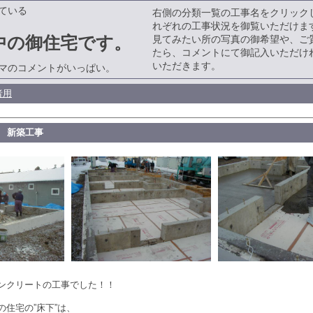
ている
右側の分類一覧の工事名をクリック
れぞれの工事状況を御覧いただけま
中の御住宅です。
見てみたい所の写真の御希望や、ご
たら、コメントにて御記入いただけ
いただきます。
マのコメントがいっぱい。
者用
様 新築工事
ンクリートの工事でした！！
住宅の”床下”は、