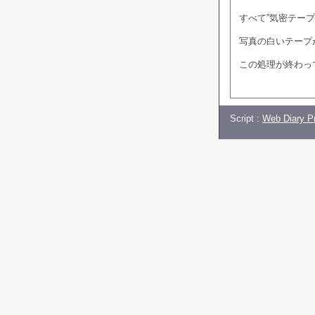
すべて”気密テー
写真の白いテープ
この処理が終わっ
Script :
Web Diary Pr