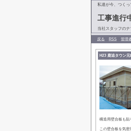
私達が今、つくっ
工事進行
当社スタッフのナ
戻る
RSS
管理
H23 鹿追タウン
構造用壁合板も貼
この壁合板を気密