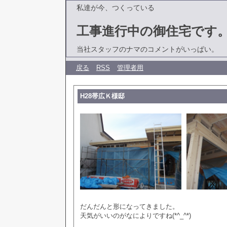
私達が今、つくっている
工事進行中の御住宅です
当社スタッフのナマのコメントがいっぱい。
戻る
RSS
管理者用
H28帯広Ｋ様邸
だんだんと形になってきました。
天気がいいのがなによりですね(*^_^*)