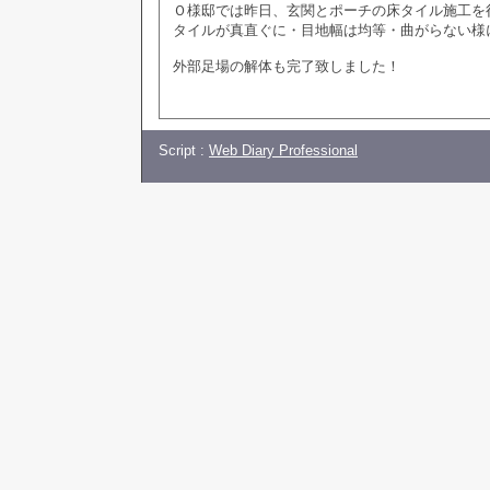
Ｏ様邸では昨日、玄関とポーチの床タイル施工を
タイルが真直ぐに・目地幅は均等・曲がらない様
外部足場の解体も完了致しました！
Script :
Web Diary Professional