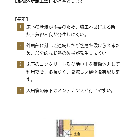
【基礎外断熱工法】
を標準とします。
【⾧所】
1
床下の断熱が不要のため、施工不良による断
熱・気密不良が発生しにくい。
2
外周部に対して連続した断熱層を設けられるた
め、部分的な断熱の欠損が発生しにくい。
3
床下のコンクリート及び地中土を蓄熱体として
利用でき、冬暖かく、夏涼しい建物を実現しま
す。
4
入居後の床下のメンテナンスが行いやすい。