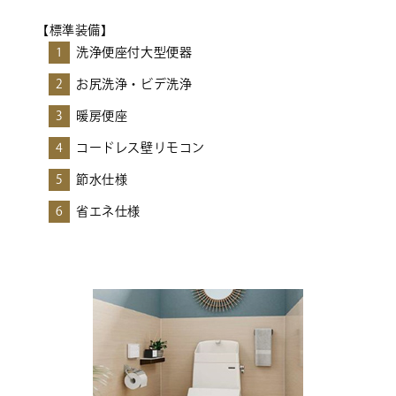
【標準装備】
1
洗浄便座付大型便器
2
お尻洗浄・ビデ洗浄
3
暖房便座
4
コードレス壁リモコン
5
節水仕様
6
省エネ仕様