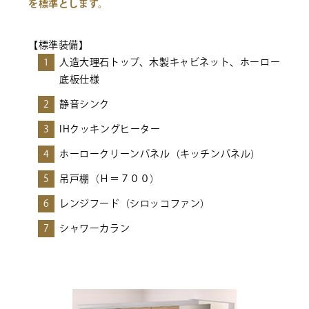
を標準とします。
【標準装備】
1
人造大理石トップ、木製キャビネット、ホーロー
底板仕様
2
静音シンク
3
IHクッキングヒーター
4
ホーロークリーンパネル（キッチンパネル）
5
吊戸棚（Ｈ＝７００）
6
レンジフード（シロッコファン）
7
シャワーカラン