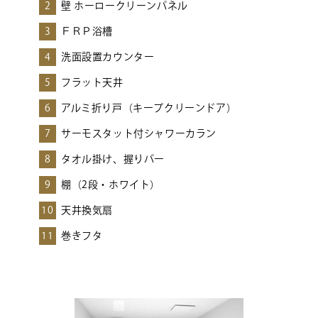
2
壁 ホーロークリーンパネル
3
ＦＲＰ浴槽
4
洗面設置カウンター
5
フラット天井
6
アルミ折り戸（キープクリーンドア）
7
サーモスタット付シャワーカラン
8
タオル掛け、握りバー
9
棚（2段・ホワイト）
10
天井換気扇
11
巻きフタ