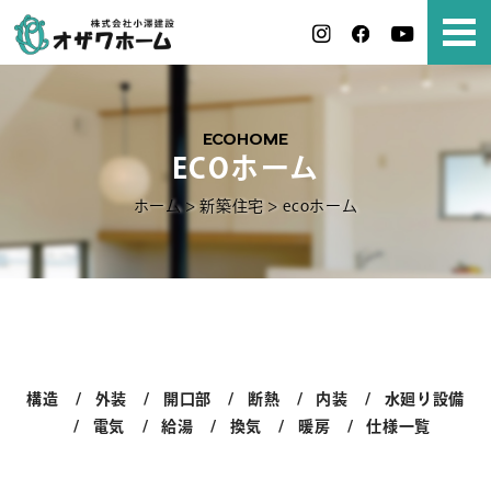
ECOHOME
ECOホーム
ホーム
>
新築住宅
>
ecoホーム
構造
外装
開口部
断熱
内装
水廻り設備
電気
給湯
換気
暖房
仕様一覧