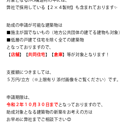
対象となるJAS構造材の中には、
弊社で採用している【
２×４製材
】も含まれております
✨
助成の申請が可能な建築物は
■施主が国でないもの（地方公共団体の建てる建物も対象）
■低層の戸建て住宅を除く全ての建築物
となっておりますので、
【
店舗
】【
共同住宅
】【
倉庫
】等が対象となります！
支援額につきましては、
５万円/立方（※上限有り 添付画像をご覧ください）です。
申請期限は、
令和２年１０月３０日まで
となっておりますので、
助成対象となる建築物の新築をお考えの方は
お早めに弊社までご相談下さい
😊