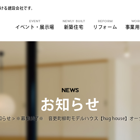
ける建設会社です。
EVENT
NEWLY BUILT
REFORM
WOR
イベント・展示場
新築住宅
リフォーム
事業用
NEWS
お知らせ
知らせ
>
※募集終了※ 音更町柳町モデルハウス【hug house】オ