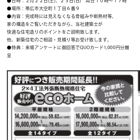
●日時：２月２２日(土)、２３日(日) 両日１０時～１７時
●場所：帯広市大空町１丁目６番９
●内容：完成時には見えなくなる骨組みや断熱材等、
家の構造をご覧いただきながら、当社建築士が
快適な住宅造りのポイントをご説明致します。
他、新築住宅のご相談・見積り等お受け致します。
●特典：来場アンケートに御回答でQUOカード1,000円分贈
呈