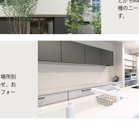
とかちBa
様のニー
す。
、場所別
わせ、お
リフォー