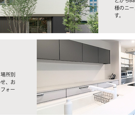
とかちBa
様のニー
す。
、場所別
わせ、お
リフォー