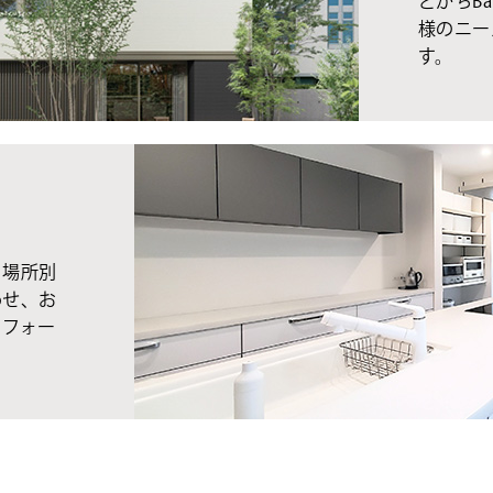
とかちBa
様のニー
す。
、場所別
わせ、お
リフォー