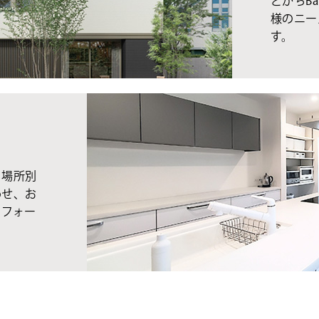
とかちBa
様のニー
す。
、場所別
わせ、お
リフォー