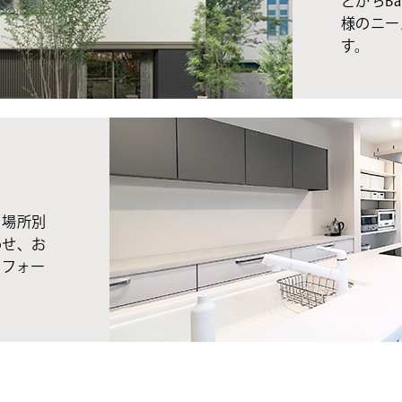
とかちBa
様のニー
す。
、場所別
わせ、お
リフォー