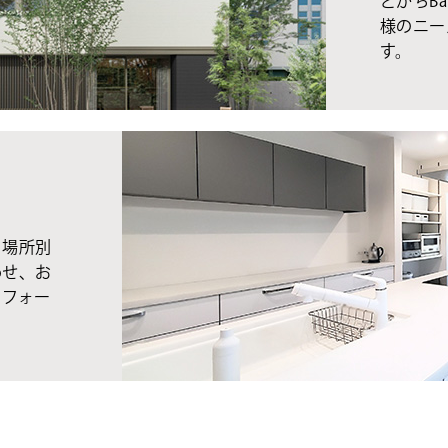
とかちBa
様のニー
す。
、場所別
わせ、お
リフォー