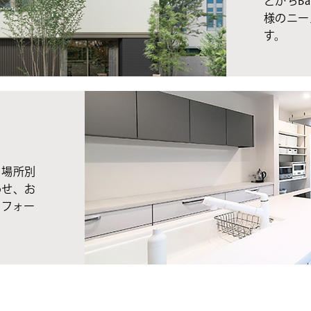
とかちBa
様のニー
す。
、場所別
わせ、お
リフォー