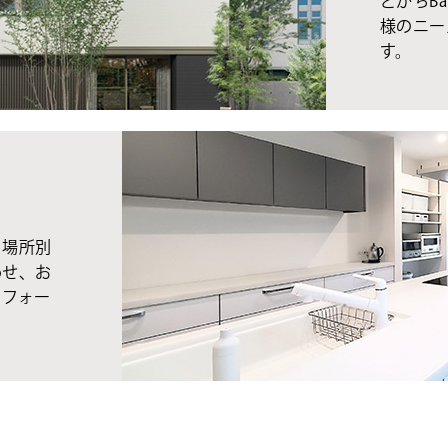
とかちBa
様のニー
す。
、場所別
わせ、お
リフォー