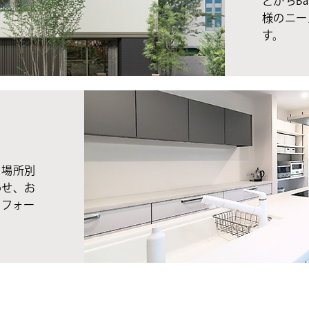
とかちBa
様のニー
す。
、場所別
わせ、お
リフォー