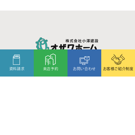
〒080-2459
北海道帯広市西19条北1丁目6番11号
TEL:
(0155)58-1188
/
FAX:(0155)58-1088
資料請求
来店予約
お問い合わせ
お客様ご紹介制度
Copyright © OZAWA HOME