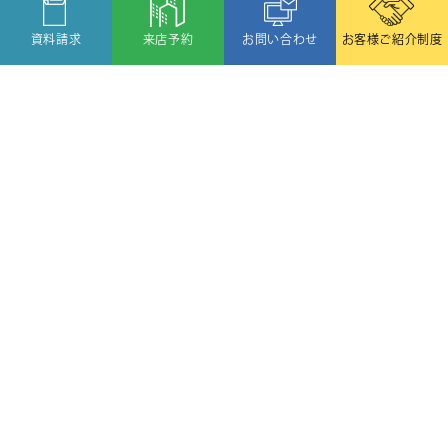
資料請求
来店予約
お問い合わせ
お客様ご紹介制度
〒080-2459
北海道帯広市西19条北1丁目6番11号
TEL:
(0155)58-1188
/
FAX:(0155)58-1088
Copyright © OZAWA HOME