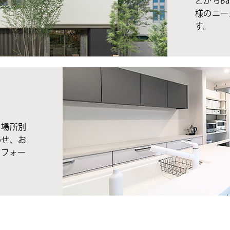
とかちBa
様のニー
す。
、場所別
わせ、お
リフォー