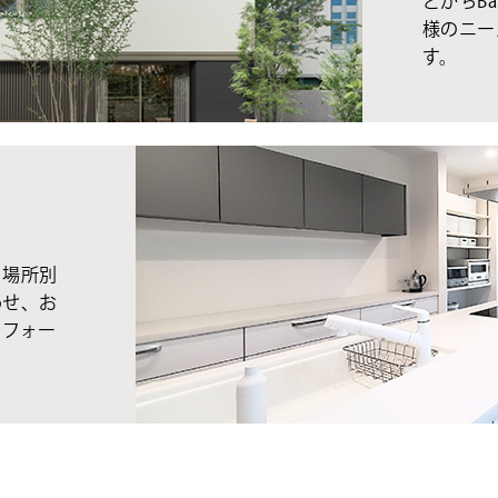
とかちBa
様のニー
す。
、場所別
わせ、お
リフォー