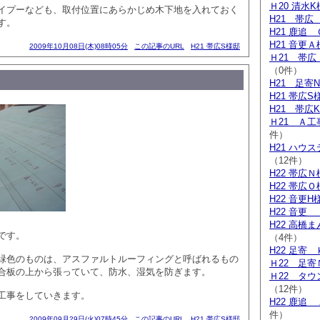
Ｈ20 清水
イプーなども、取付位置にあらかじめ木下地を入れておく
H21 帯広
す。
H21 鹿追
H21 音更
2009年10月08日(木)08時05分
この記事のURL
H21 帯広S様邸
Ｈ21 帯
（0件）
H21 足寄
H21 帯広S
H21 帯広
Ｈ21 Ａ
件）
H21 ハウ
（12件）
H22 帯広
H22 帯広
H22 音更H
H22 音更
H22 高橋
です。
（4件）
H22 足寄
緑色のものは、アスファルトルーフィングと呼ばれるもの
Ｈ22 足寄
合板の上から張っていて、防水、湿気を防ぎます。
Ｈ22 タ
（12件）
工事をしていきます。
H22 鹿追
件）
2009年09月29日(火)07時45分
この記事のURL
H21 帯広S様邸