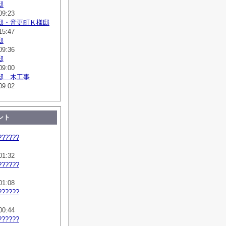
邸
09:23
邸・音更町Ｋ様邸
15:47
邸
09:36
邸
09:00
邸 木工事
09:02
ント
??????
01:32
??????
01:08
??????
00:44
??????