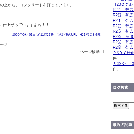
Ｈ28Ｏグ
材の上から、コンクリートを打っています。
R2④ 帯
R2③ 帯
R2① 帯
に仕上がっていますよね！！
R2② 帯
R2⑤ 帯
2009年09月01日(火)11時27分
この記事のURL
H21 帯広S様邸
R2⑥ 鹿
R2⑦ 帯
ージ
R2⑧ 帯
ページ移動
1
Ｒ3ＤＹ社
件）
Ｒ3SK社 
件）
ログ検索
最近の記事