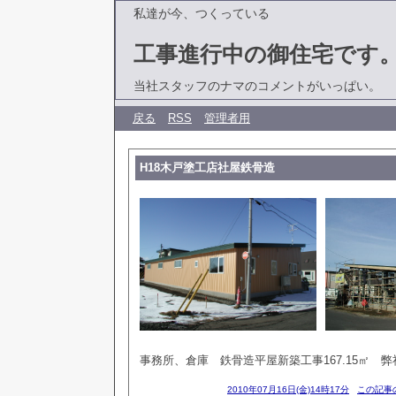
私達が今、つくっている
工事進行中の御住宅です
当社スタッフのナマのコメントがいっぱい。
戻る
RSS
管理者用
H18木戸塗工店社屋鉄骨造
事務所、倉庫 鉄骨造平屋新築工事167.15㎡ 
2010年07月16日(金)14時17分
この記事の