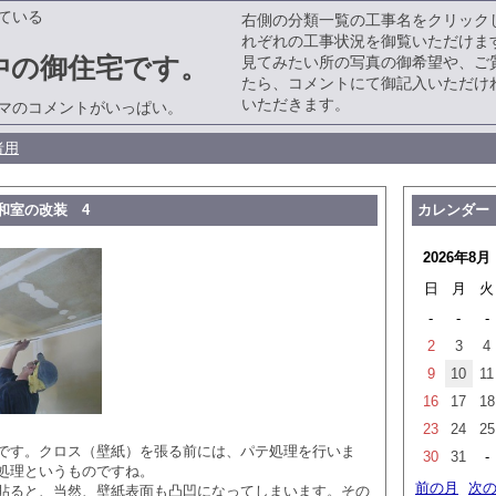
ている
右側の分類一覧の工事名をクリック
れぞれの工事状況を御覧いただけま
中の御住宅です。
見てみたい所の写真の御希望や、ご
たら、コメントにて御記入いただけ
いただきます。
マのコメントがいっぱい。
者用
和室の改装 4
カレンダー
2026年8月
日
月
火
-
-
-
2
3
4
9
10
11
16
17
18
23
24
25
です。クロス（壁紙）を張る前には、パテ処理を行いま
30
31
-
処理というものですね。
前の月
次
貼ると、当然、壁紙表面も凸凹になってしまいます。その