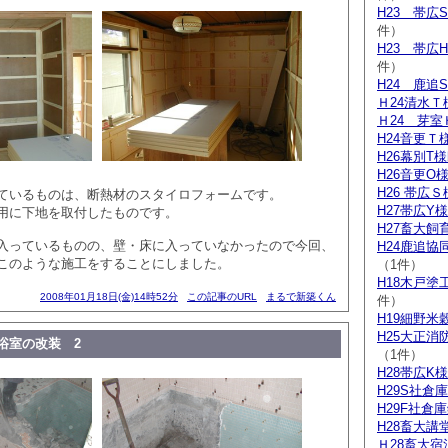
H23 帯広
件）
H23 帯広
件）
H24 鹿追
Ｈ24清水Ｔ
Ｈ24 芽室
H24音更Ｔ
H26幕別T
H26音更O
H26 帯広
ているものは、断熱材のスタイロフォームです。
H27帯広Y
用に下地を取付したものです。
H27畜大飼
入っているものの、壁・床に入っていなかったので今回、
H24鹿追
このような施工をすることにしました。
（1件）
H18木戸塗
2008年01月18日(金)14時52分
この記事のURL
まるで新築くん
件）
H19細野米
H25大正消
浴室の改装 2
（1件）
H28帯広K
H29S社倉
H29F社倉
H28畜大講
Ｈ28畜大宿