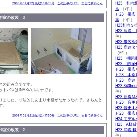
H23 札
2008年01月22日(火)10時35分
この記事のURL
まるで新築くん
ル
（7件）
Ｈ23 帯
浴室の改装 3
事
（9件）
H23札内Ｓ
H23 鹿追
件）
H23 帯広S
H23 鹿追
（6件）
H23 機関
H23 豊頃
Ｈ23 帯広
Ｈ23 本別
Ｈ23 鹿追
スの組み立てです。
H23 840h
ットバスはINAXのルキナです。
件）
H23 新得
りました。寸法的にあまり余裕がなかったので、きちんと
Ｈ23 音更
す。
H23 音更
Ｈ23 帯広
2008年01月21日(月)14時20分
この記事のURL
まるで新築くん
H24 モデ
H23 A様
和室の改装 2
H23 浦幌
件）