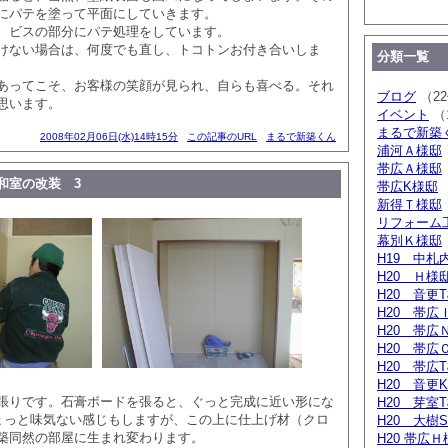
にパテを塗って平面にしていきます。
、ビスの部分にパテ処理をしています。
けない場合は、何度でも直し、トコトンお付き合いしま
分類一覧
あってこそ、お客様の笑顔が見られ、自らも喜べる。それ
ブログ
（2
思います。
イベント
（
まるで新築
2008年02月06日(水)14時15分
この記事のURL
まるで新築くん
浦河Ａ様邸
帯広Ａ様邸
和室の改装 3
帯広K様邸
新得Ｔ様邸
リフォー
幕別Ｋ様邸
H19 中札
H20 Ｈ様
H20 音更
H20 帯広
H20 帯広
H20 帯広
H20 帯広
H20 音更
張りです。石膏ボードを張ると、ぐっと完成に近い形にな
H20 芽室
ちょっと味気ない感じもしますが、この上に仕上げ材（クロ
H20 大樹
築同然の部屋に生まれ変わります。
H20 帯広