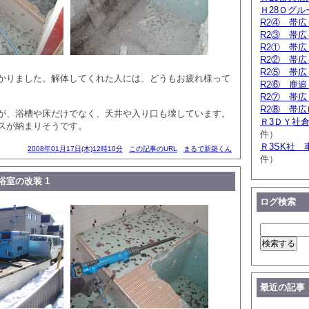
Ｈ28Ｏグ
R2④ 帯
R2③ 帯
R2① 帯
R2② 帯
R2⑤ 帯
かりました。解体してくれた人には、どうもお疲れ様って
R2⑥ 鹿
R2⑦ 帯
R2⑧ 帯
が、浴槽や床だけでなく、天井や入り口も壊しています。
Ｒ3ＤＹ社
スが納まりそうです。
件）
Ｒ3SK社 
2008年01月17日(木)12時10分
この記事のURL
まるで新築くん
件）
室の改装 1
ログ検索
最近の記事