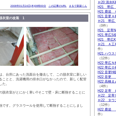
Ｈ20 清水
2008年01月24日(木)09時00分
この記事のURL
まるで新築くん
H21 帯広
H21 鹿追
H21 音更
脱衣室の改装 1
Ｈ21 帯
（0件）
H21 足寄
H21 帯広S
H21 帯広
Ｈ21 Ａ
件）
H21 ハウ
（12件）
H22 帯広
H22 帯広
H22 音更H
は、台所にあった洗面台を撤去して、この脱衣室に新しい
H22 音更
ることと、洗濯機用の排水口がなかったので、新しく配管
H22 高橋
した。
（4件）
H22 足寄
の脱衣室がとにかく寒い!!そこで壁・床に断熱することに
Ｈ22 足寄
Ｈ22 タ
（12件）
熱です。グラスウールを使用して断熱することにしまし
H22 鹿追
件）