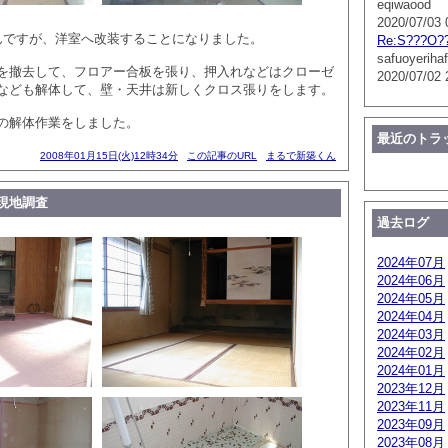
eqiwaood
2020/07/03 
んですが、洋室へ改装することになりました。
Re:S???O?
safuoyerihaf
を撤去して、フロアー合板を張り、押入れなどはクローゼ
2020/07/02 
なども解体して、壁・天井は新しくクロス張りをします。
の解体作業をしました。
最近のトラ
2008年01月15日(火)12時34分
この記事のURL
まるで新築くん
現地調査
過去ログ
2024年07月
2024年06月
2024年05月
2024年04月
2024年03月
2024年02月
2024年01月
2023年12月
2023年11月
2023年09月
2023年08月