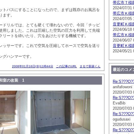
帯広市Ｔ様
2024/07/31 
ットバスにすることになったので、まずは既存のお風呂を
帯広市Ｋ様
ります。
2024/07/05 
音更町Ｋ様
ードリルでは、とても硬くて壊れないので、今回「チッピ
2024/06/18 
使用しました。これは圧縮した空気の圧力を利用して先端
帯広市Ｋ様
クリートを砕いたり、穴をあけたりする機械です。
2024/06/07 
レッサーです。これで空気を圧縮してホースで空気を送り
音更町Ｋ様
2024/05/21 
ングハンマーです。
2008年01月16日(水)11時44分
この記事のURL
まるで新築くん
最近のコメ
和室の改装 1
Re:S???O?
anifafowoni
2020/07/03 
Re:S???O?
EvaBib
2020/07/03 
Re:S???O?
ogudusaxi
2020/07/03 
Re:S???O?