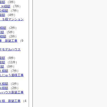
K様邸
（3件）
 Ｈ様邸
（7件）
 Ｏ様邸
（7件）
Ａ様邸
（4件）
広 Ｓ様マンション
N様邸
（2件）
様邸
（5件）
K様邸
（2件）
工事 新築工事
（9
ステモデルハウス
Ｎ様邸
（8件）
Ｏ様邸
（11件）
様邸
（0件）
 Ｉ様邸
（7件）
まんじゅう屋様工事
 Ｋ様邸
（1件）
Ｎ様邸
（2件）
ウンハウス新築工事
 Ｊ様 新築工事
（4