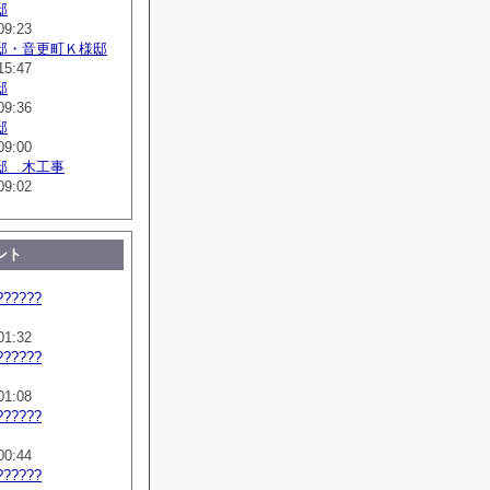
邸
09:23
邸・音更町Ｋ様邸
15:47
邸
09:36
邸
09:00
邸 木工事
09:02
ント
??????
01:32
??????
01:08
??????
00:44
??????