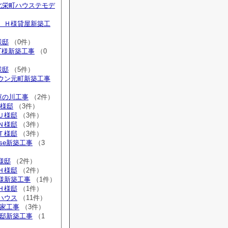
内北栄町ハウステモデ
広 Ｈ様貸屋新築工
様邸
（0件）
 T様新築工事
（0
様邸
（5件）
タウン元町新築工事
庫の川工事
（2件）
H様邸
（3件）
Ｕ様邸
（3件）
Ｎ様邸
（3件）
Ｔ様邸
（3件）
ouse新築工事
（3
Ｍ様邸
（2件）
Ｈ様邸
（2件）
Ｉ様新築工事
（1件）
Ｈ様邸
（1件）
ルハウス
（11件）
貸家工事
（3件）
I様邸新築工事
（1