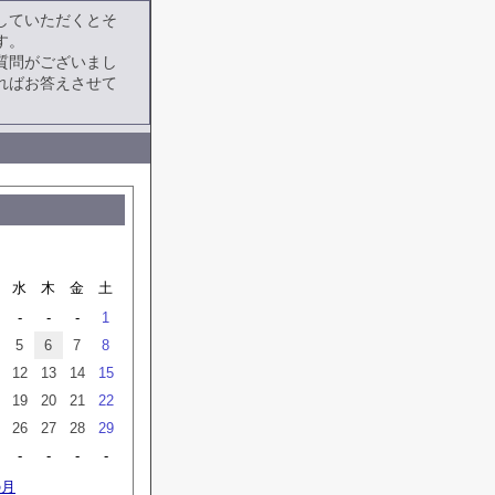
していただくとそ
す。
質問がございまし
ればお答えさせて
水
木
金
土
-
-
-
1
5
6
7
8
12
13
14
15
19
20
21
22
26
27
28
29
-
-
-
-
の月