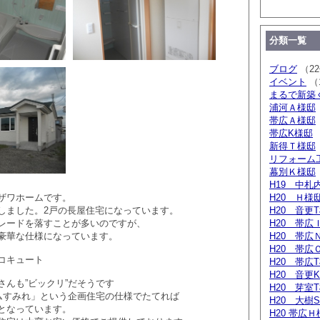
分類一覧
ブログ
（2
イベント
（
まるで新築
浦河Ａ様邸
帯広Ａ様邸
帯広K様邸
新得Ｔ様邸
リフォー
幕別Ｋ様邸
H19 中札
ザワホームです。
H20 Ｈ様
しました。2戸の長屋住宅になっています。
H20 音更
レードを落すことが多いのですが、
H20 帯広
豪華な仕様になっています。
H20 帯広
H20 帯広
コキュート
H20 帯広
H20 音更
さんも”ビックリ”だそうです
H20 芽室
ームすみれ」という企画住宅の仕様でたてれば
H20 大樹
となっています。
H20 帯広