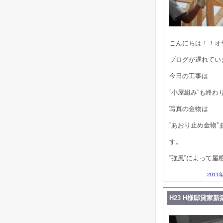
こんにちは！！オザ
ブログが遅れてい
今日の工事は
”小屋組み”も終わ
写真の金物は
”あおり止め金物”
す。
”強風”によって
2011
H23 H様邸貸家新