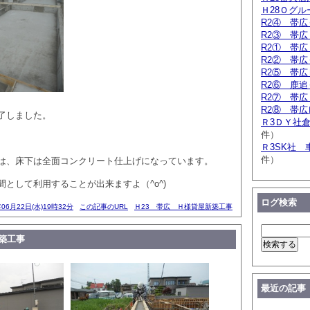
Ｈ28Ｏグ
R2④ 帯
R2③ 帯
R2① 帯
R2② 帯
R2⑤ 帯
R2⑥ 鹿
R2⑦ 帯
R2⑧ 帯
了しました。
Ｒ3ＤＹ社
件）
Ｒ3SK社 
件）
は、床下は全面コンクリート仕上げになっています。
として利用することが出来ますよ（^o^)
ログ検索
年06月22日(水)19時32分
この記事のURL
Ｈ23 帯広 Ｈ様貸屋新築工事
築工事
最近の記事