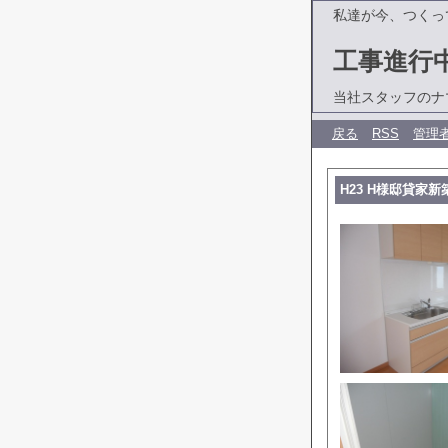
私達が今、つくっ
工事進行
当社スタッフのナ
戻る
RSS
管理
H23 H様邸貸家新