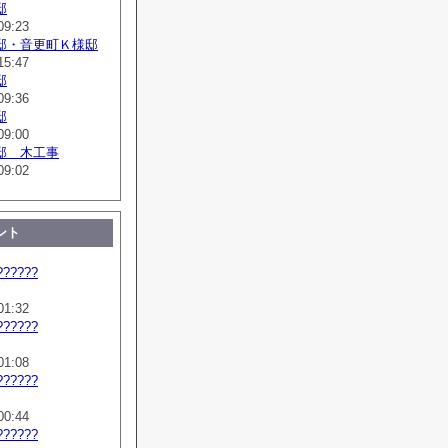
邸
09:23
邸・音更町Ｋ様邸
15:47
邸
09:36
邸
09:00
邸 木工事
09:02
ント
??????
01:32
??????
01:08
??????
00:44
??????