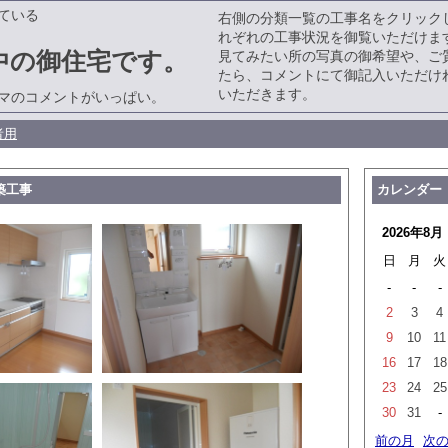
ている
右側の分類一覧の工事名をクリック
れぞれの工事状況を御覧いただけま
中の御住宅です。
見てみたい所の写真の御希望や、ご
たら、コメントにて御記入いただけ
いただきます。
マのコメントがいっぱい。
者用
築工事
カレンダー
2026年8月
日
月
火
-
-
-
2
3
4
9
10
11
16
17
18
23
24
25
30
31
-
前の月
次