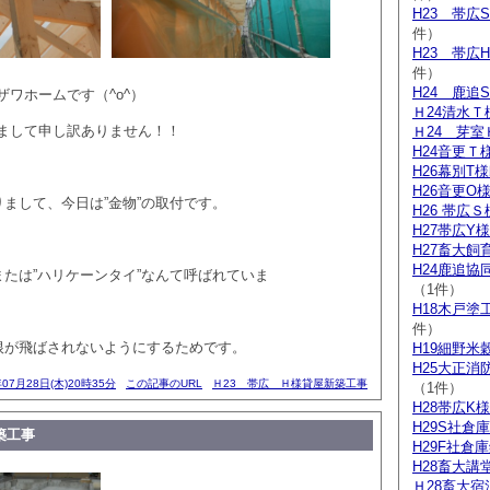
H23 帯広
件）
H23 帯広
件）
H24 鹿追
ワホームです（^o^）
Ｈ24清水Ｔ
まして申し訳ありません！！
Ｈ24 芽室
H24音更Ｔ
H26幕別T
H26音更O
りまして、今日は”金物”の取付です。
H26 帯広
H27帯広Y
H27畜大飼
H24鹿追
または”ハリケーンタイ”なんて呼ばれていま
（1件）
H18木戸塗
件）
屋根が飛ばされないようにするためです。
H19細野米
H25大正消
年07月28日(木)20時35分
この記事のURL
Ｈ23 帯広 Ｈ様貸屋新築工事
（1件）
H28帯広K
H29S社倉
築工事
H29F社倉
H28畜大講
Ｈ28畜大宿