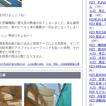
H23 札
ル
（7件）
Ｈ23 帯
を付けましょうね！
事
（9件）
H23札内Ｓ
て肝臓機能に要注意の数値が出てしまいました。薬を服用
H23 鹿追
ものの、夜のビール１本の晩酌が一日おきになってしまい
件）
H23 帯広S
いしい季節ですよねー！
H23 鹿追
（6件）
構造用合板の貼り込みと気密テープによる気密化。そして
H23 機関
み防水層のアスファルトルーフィングを貼った状態、その
H23 豊頃
乗せた写真です。
Ｈ23 帯広
る程度の雨は心配になりません。
Ｈ23 本別
Ｈ23 鹿追
年07月29日(金)13時11分
この記事のURL
Ｈ23 帯広 Ｈ様貸屋新築工事
H23 840h
件）
H23 新得
工事
Ｈ23 音更
H23 音更
Ｈ23 帯広
H24 モデ
H23 A様
H23 浦幌
件）