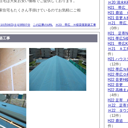
住宅は大変お安い価格でご提供しております。
Ｈ20 清水
H21 帯広
家住宅もたくさん手掛けているのでお気軽にご相
H21 鹿追
H21 音更
Ｈ21 帯
年10月08日(土)15時07分
この記事のURL
Ｈ23 帯広 Ｈ様貸屋新築工事
（0件）
H21 足寄
築工事
H21 帯広S
H21 帯広
Ｈ21 Ａ
件）
H21 ハウ
（12件）
H22 帯広
H22 帯広
H22 音更H
H22 音更
H22 高橋
（4件）
H22 足寄
Ｈ22 足寄
Ｈ22 タ
（12件）
H22 鹿追
件）