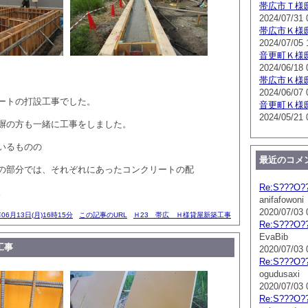
帯広市Ｔ様
2024/07/31 
帯広市Ｋ様
2024/07/05 
音更町Ｋ様
2024/06/18 
帯広市Ｋ様
2024/06/07 
ートの打設工事でした。
音更町Ｋ様
2024/05/21 
塀の方も一緒に工事をしました。
いるものの
最近のコメ
の部分では、それぞれにあったコンクリートの配
Re:S???O?
。
anifafowoni
2020/07/03 
年06月13日(月)16時15分
この記事のURL
Ｈ23 帯広 Ｈ様貸屋新築工事
Re:S???O?
EvaBib
工事
2020/07/03 
Re:S???O?
ogudusaxi
2020/07/03 
Re:S???O?