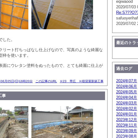
eqiwaood
2020/07/03 
Re:S???O?
safuoyerihaf
2020/07/02 
でした。
最近のトラ
クリート打ちっぱなし仕上げなので、写真のような綺麗な
型枠を使います。
表面にウレタン塗料をぬったもので、とても綺麗に仕上が
過去ログ
2024年07月
年06月05日(日)16時20分
この記事のURL
Ｈ23 帯広 Ｈ様貸屋新築工事
2024年06月
2024年05月
工事
2024年04月
2024年03月
2024年02月
2024年01月
2023年12月
2023年11月
2023年09月
2023年08月