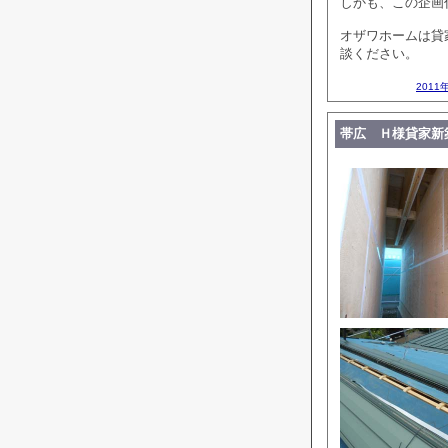
しかも、この企画
オザワホームは貸
談ください。
2011
帯広 Ｈ様貸家新