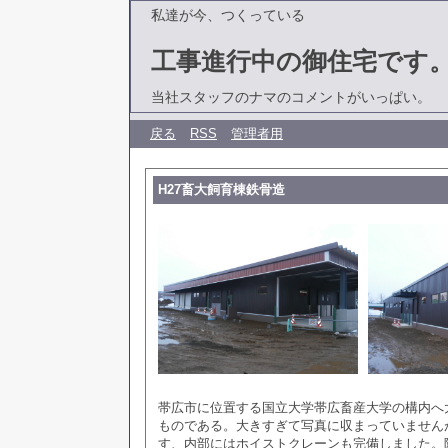
私達が今、つくっている
工事進行中の御住宅です
当社スタッフのナマのコメントがいっぱい。
戻る
RSS
管理者用
H27畜大飼育棟鉄骨造
帯広市に位置する国立大学帯広畜産大学の構内へ
ものである。大きすぎて写真に収まっていません
す、内部にはホイストクレーンも完備しました。