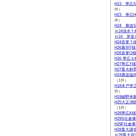
H23 帯広
件）
H23 帯広
件）
H24 鹿追
Ｈ24清水Ｔ
Ｈ24 芽室
H24音更Ｔ
H26幕別T
H26音更O
H26 帯広
H27帯広Y
H27畜大飼
H24鹿追
（1件）
H18木戸塗
件）
H19細野米
H25大正消
（1件）
H28帯広K
H29S社倉
H29F社倉
H28畜大講
Ｈ28畜大宿