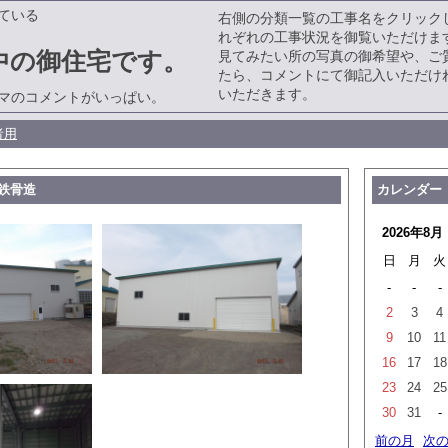
ている
右側の分類一覧の工事名をクリック
れぞれの工事状況を御覧いただけま
中の御住宅です。
見てみたい所の写真の御希望や、ご
たら、コメントにて御記入いただけ
いただきます。
マのコメントがいっぱい。
者用
鉄骨造
カレンダー
2026年8月
日
月
火
-
-
-
2
3
4
9
10
11
16
17
18
23
24
25
30
31
-
前の月
次