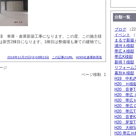
分類一覧
ブログ
（2
イベント
（
社様 車庫・倉庫新築工事になります。この度、この施主様
まるで新築
は新営2棟目になります。1棟目は整備場も兼ての建物でし
浦河Ａ様邸
帯広Ａ様邸
帯広K様邸
2016年11月15日(火)18時13分
この記事のURL
H29S社倉庫鉄骨造
新得Ｔ様邸
ージ
リフォー
幕別Ｋ様邸
ページ移動
1
H19 中札
H20 Ｈ様
H20 音更
H20 帯広
H20 帯広
H20 帯広
H20 帯広
H20 音更
H20 芽室
H20 大樹
H20 帯広