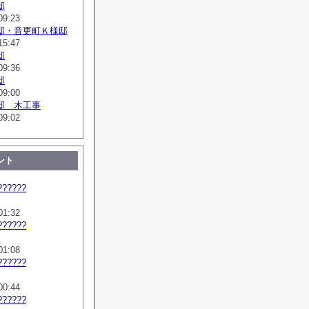
邸
09:23
邸・音更町Ｋ様邸
15:47
邸
09:36
邸
09:00
邸 木工事
09:02
ント
??????
01:32
??????
01:08
??????
00:44
??????