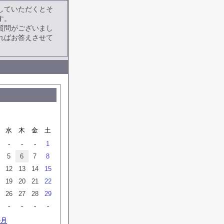
していただくとそ
す。
質問がございまし
ればお答えさせて
水
木
金
土
-
-
-
1
5
6
7
8
12
13
14
15
19
20
21
22
26
27
28
29
-
-
-
-
の月