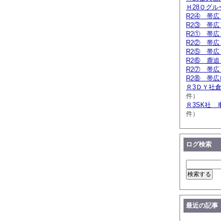
Ｈ28Ｏグ
R2④ 帯
R2③ 帯
R2① 帯
R2② 帯
R2⑤ 帯
R2⑥ 鹿
R2⑦ 帯
R2⑧ 帯
Ｒ3ＤＹ社
件）
Ｒ3SK社 
件）
ログ検索
最近の記事