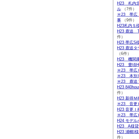
H23 札
ル
（7件）
Ｈ23 帯
事
（9件）
H23札内Ｓ
H23 鹿追
件）
H23 帯広S
H23 鹿追
（6件）
H23 機関
H23 豊頃
Ｈ23 帯広
Ｈ23 本別
Ｈ23 鹿追
H23 840h
件）
H23 新得
Ｈ23 音更
H23 音更
Ｈ23 帯広
H24 モデ
H23 A様
H23 浦幌
件）