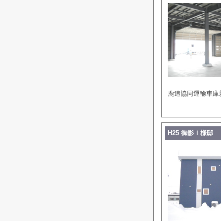
鹿追協同運輸車庫新
H25 御影Ｉ様邸