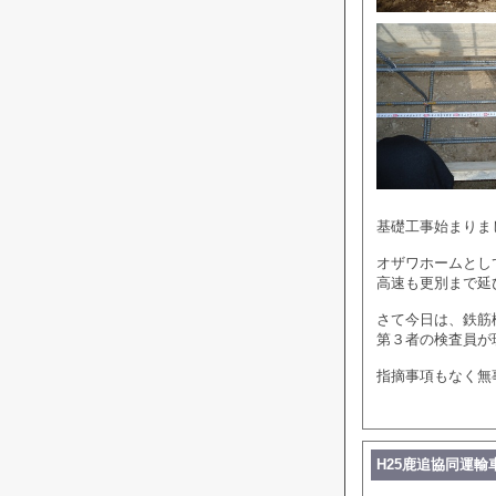
基礎工事始まりま
オザワホームとし
高速も更別まで延
さて今日は、鉄筋
第３者の検査員が
指摘事項もなく無事
H25鹿追協同運輸