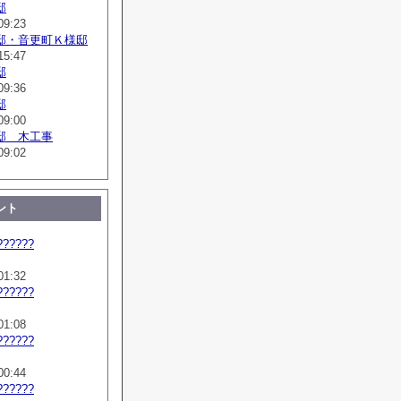
邸
09:23
邸・音更町Ｋ様邸
15:47
邸
09:36
邸
09:00
邸 木工事
09:02
ント
??????
01:32
??????
01:08
??????
00:44
??????