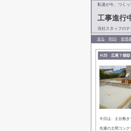
私達が今、つくっ
工事進行
当社スタッフのナ
戻る
RSS
管理
Ｈ25 広尾Ｔ様邸
今日は、土台敷き
先週の土間コンク