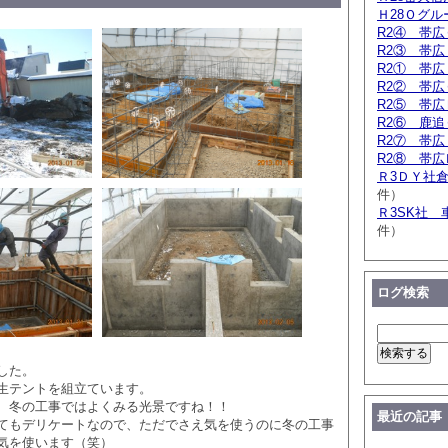
Ｈ28Ｏグ
R2④ 帯
R2③ 帯
R2① 帯
R2② 帯
R2⑤ 帯
R2⑥ 鹿
R2⑦ 帯
R2⑧ 帯
Ｒ3ＤＹ社
件）
Ｒ3SK社 
件）
ログ検索
した。
生テントを組立ています。
、冬の工事ではよくみる光景ですね！！
最近の記事
てもデリケートなので、ただでさえ気を使うのに冬の工事
気を使います（笑）