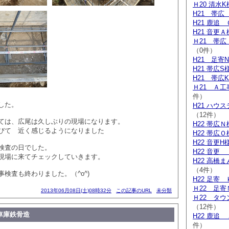
Ｈ20 清水
H21 帯広
H21 鹿追
H21 音更
Ｈ21 帯
（0件）
H21 足寄
H21 帯広S
H21 帯広
Ｈ21 Ａ
件）
した。
H21 ハウ
（12件）
ては、広尾は久しぶりの現場になります。
H22 帯広
びて 近く感じるようになりました
H22 帯広
H22 音更H
検査の日でした。
H22 音更
現場に来てチェックしていきます。
H22 高橋
（4件）
検査も終わりました。（^o^)
H22 足寄
Ｈ22 足寄
2013年06月08日(土)08時32分
この記事のURL
未分類
Ｈ22 タ
（12件）
車庫鉄骨造
H22 鹿追
件）