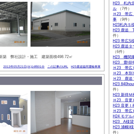
H23 札
ル
（7件）
Ｈ23 帯
事
（9件）
H23札内Ｓ
H23 鹿追
件）
H23 帯広S
H23 鹿追
（6件）
築 弊社設計・施工 建築面積498.72㎡
H23 機関
H23 豊頃
2013年05月21日(火)14時01分
この記事のURL
H25鹿追協同運輸車庫
Ｈ23 帯広
Ｈ23 本別
Ｈ23 鹿追
H23 840h
件）
H23 新得
Ｈ23 音更
H23 音更
Ｈ23 帯広
H24 モデ
H23 A様
H23 浦幌
件）