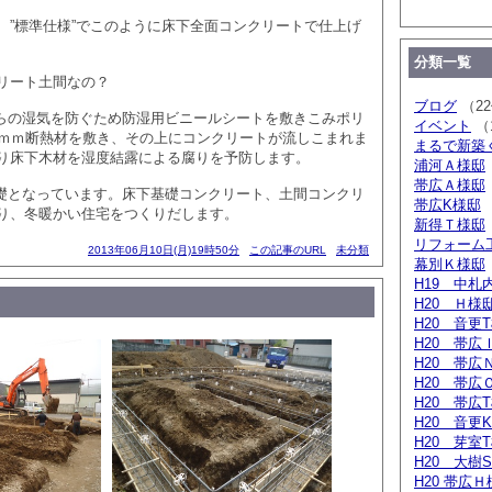
、”標準仕様”でこのように床下全面コンクリートで仕上げ
分類一覧
リート土間なの？
ブログ
（2
からの湿気を防ぐため防湿用ビニールシートを敷きこみポリ
イベント
（
5ｍｍ断熱材を敷き、その上にコンクリートが流しこまれま
まるで新築
り床下木材を湿度結露による腐りを予防します。
浦河Ａ様邸
帯広Ａ様邸
基礎となっています。床下基礎コンクリート、土間コンクリ
帯広K様邸
り、冬暖かい住宅をつくりだします。
新得Ｔ様邸
リフォー
2013年06月10日(月)19時50分
この記事のURL
未分類
幕別Ｋ様邸
H19 中札
H20 Ｈ様
H20 音更
H20 帯広
H20 帯広
H20 帯広
H20 帯広
H20 音更
H20 芽室
H20 大樹
H20 帯広