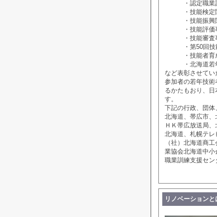
・認定職業訓
・技能検定
・技能振興
・技能評価事
・技能審査事
・第50回技能
・技能者育成
・北海道若年
など表彰させてい
参加者の若年技術
るかたもおり、日
す。
下記の行政、団体
北海道、帯広市、
ＨＫ帯広放送局、
北海道、札幌テレ
（社）北海道商工
業協会北海道中小
職業訓練支援セン
リノベーションと