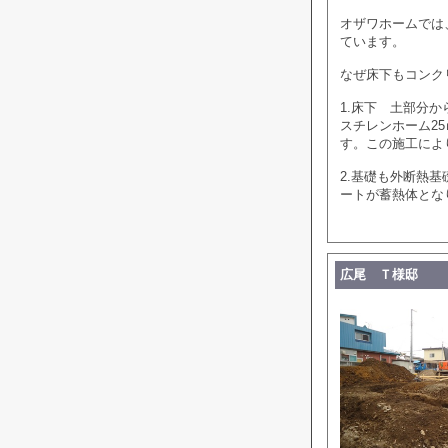
オザワホームでは
ています。
なぜ床下もコンク
1.床下 土部分
スチレンホーム2
す。この施工によ
2.基礎も外断熱
ートが蓄熱体とな
広尾 Ｔ様邸