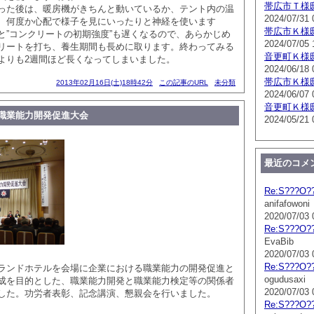
帯広市Ｔ様
った後は、暖房機がきちんと動いているか、テント内の温
2024/07/31 
、何度か心配で様子を見にいったりと神経を使います
帯広市Ｋ様
と”コンクリートの初期強度”も遅くなるので、あらかじめ
2024/07/05 
リートを打ち、養生期間も長めに取ります。終わってみる
音更町Ｋ様
よりも2週間ほど長くなってしまいました。
2024/06/18 
帯広市Ｋ様
2013年02月16日(土)18時42分
この記事のURL
未分類
2024/06/07 
音更町Ｋ様
職業能力開発促進大会
2024/05/21 
最近のコメ
Re:S???O?
anifafowoni
2020/07/03 
Re:S???O?
EvaBib
2020/07/03 
Re:S???O?
ランドホテルを会場に企業における職業能力の開発促進と
ogudusaxi
成を目的とした、職業能力開発と職業能力検定等の関係者
2020/07/03 
した。功労者表彰、記念講演、懇親会を行いました。
Re:S???O?