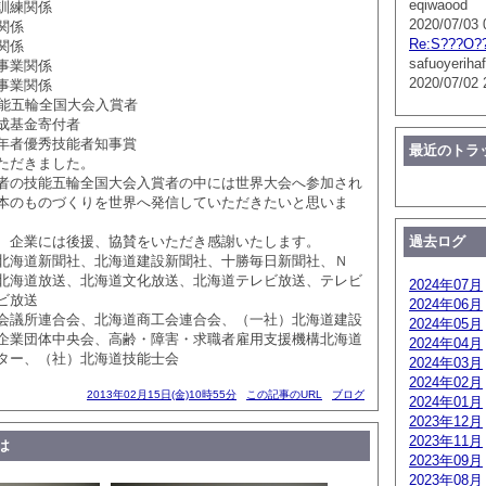
eqiwaood
練関係
2020/07/03 
関係
Re:S???O?
関係
safuoyerihaf
業関係
2020/07/02 
業関係
五輪全国大会入賞者
基金寄付者
者優秀技能者知事賞
最近のトラ
ただきました。
者の技能五輪全国大会入賞者の中には世界大会へ参加され
本のものづくりを世界へ発信していただきたいと思いま
、企業には後援、協賛をいただき感謝いたします。
過去ログ
北海道新聞社、北海道建設新聞社、十勝毎日新聞社、Ｎ
北海道放送、北海道文化放送、北海道テレビ放送、テレビ
2024年07月
ビ放送
2024年06月
会議所連合会、北海道商工会連合会、（一社）北海道建設
2024年05月
企業団体中央会、高齢・障害・求職者雇用支援機構北海道
2024年04月
ター、（社）北海道技能士会
2024年03月
2024年02月
2013年02月15日(金)10時55分
この記事のURL
ブログ
2024年01月
2023年12月
2023年11月
は
2023年09月
2023年08月