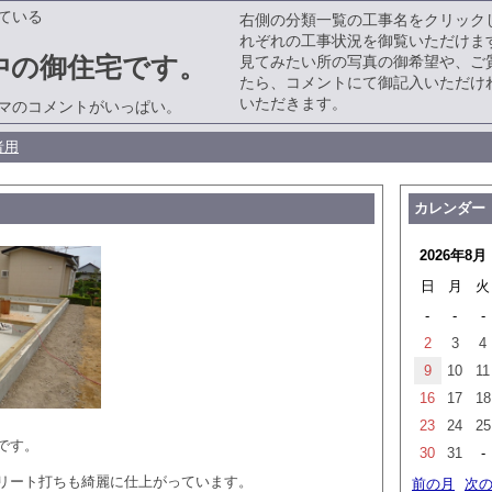
ている
右側の分類一覧の工事名をクリック
れぞれの工事状況を御覧いただけま
中の御住宅です。
見てみたい所の写真の御希望や、ご
たら、コメントにて御記入いただけ
いただきます。
マのコメントがいっぱい。
者用
カレンダー
2026年8月
日
月
火
-
-
-
2
3
4
9
10
11
16
17
18
23
24
25
です。
30
31
-
リート打ちも綺麗に仕上がっています。
前の月
次