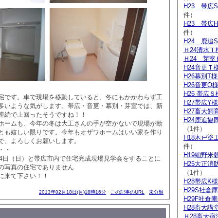
H23 帯広
件）
H23 帯広
件）
H24 鹿追
Ｈ24清水Ｔ
Ｈ24 芽室
H24音更Ｔ
H26幕別T
H26音更O
H26 帯広
宅です。車で現場を移動していると、冬にもかかわらず工
H27帯広Y
多いような気がします。帯広・音更・幕別・芽室では、新
H27畜大飼
連続で上回ったそうですね！！
H24鹿追
ホームも、今年の冬は大工さんの手が空かないで現場が動
（1件）
とも嬉しい限りです。今年もオザワホームはいい家を作り
H18木戸塗
で、よろしくお願いします。
件）
・・
H19細野米
、24日（日）と帯広市内で住宅完成現場見学会をすることに
H25大正消
の写真の住宅でありません
（1件）
に来て下さい！！
H28帯広K
H29S社倉
2013年02月18日(月)18時16分
この記事のURL
未分類
H29F社倉
H28畜大講
Ｈ28畜大宿