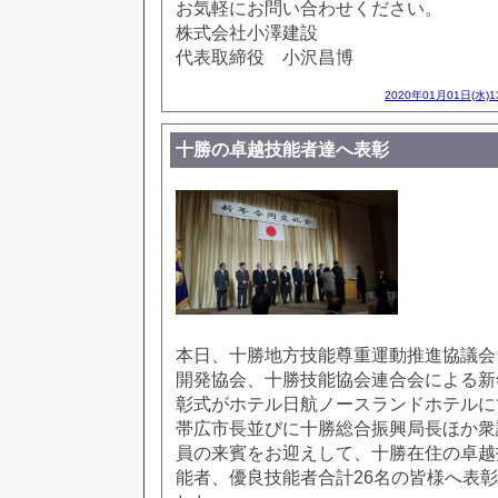
お気軽にお問い合わせください。
株式会社小澤建設
代表取締役 小沢昌博
2020年01月01日(水)
十勝の卓越技能者達へ表彰
本日、十勝地方技能尊重運動推進協議会
開発協会、十勝技能協会連合会による新
彰式がホテル日航ノースランドホテルに
帯広市長並びに十勝総合振興局長ほか衆
員の来賓をお迎えして、十勝在住の卓越
能者、優良技能者合計26名の皆様へ表