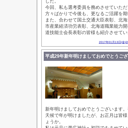
した。
今回、私も選考委員を務めさせていただ
方々ばかりで今後も、更なるご活躍を期
また、合わせて国土交通大臣表彰、北海
市産業経済功労表彰、北海道職業能力開
道技能士会長表彰の皆様も紹介させてい
2017年01月13日(金)
平成29年新年明けましておめでとうご
新年明けましておめでとうございます。
天候で年が明けましたが、お正月は皆様
ょうか。
私は元旦に帯広神社へ初詣でをさせてい